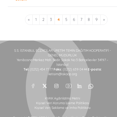
«
1
2
3
4
5
6
7
8
9
»
S.S. İSTANBUL ECZACILAR ÜRETİM TEMİN DAĞITIM KOOPERATİFİ -
GENEL MÜDÜRLÜK
Yenibosna Merkez Mah. Sedir Sokak No:3 Bahçelievler 34197 –
İstanbul
Tel:
(0212) 454 77 77
Faks:
(0212) 639 04 44
E-posta:
iletisim@iskoop.org
KVKK Aydınlatma Metni
Kişisel Veri Koruma İşleme Politikası
Kişisel Veri Saklama ve İmha Politikası