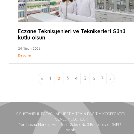
Eczane Teknisyenleri ve Teknikerleri Günü
kutlu olsun
24 Nisan 2026
Devamı
«
1
2
3
4
5
6
7
»
S.S. İSTANBUL ECZACILAR ÜRETİM TEMİN DAĞITIM KOOPERATİFİ -
GENEL MÜDÜRLÜK
Yenibosna Merkez Mah. Sedir Sokak No:3 Bahçelievler 34197 –
İstanbul