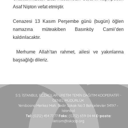
Asaf Nipton vefat etmiştir.
Cenazesi 13 Kasım Perşembe günü (bugün) öğlen
namazına müteakiben Basınköy Camii’den
kaldırılacaktır.
Merhume Allah’tan rahmet, ailesi ve yakınlarına
başsağlığı dileriz.
S.S. İSTANBUL ECZACILAR ÜRETİM TEMİN DAĞITIM KOOPERATİFİ -
GENEL MÜDÜRLÜK
Yenibosna Merkez Mah. Sedir Sokak No:3 Bahçelievler 34197 –
İstanbul
Tel:
(0212) 454 77 77
Faks:
(0212) 639 04 44
E-posta:
iletisim@iskoop.org